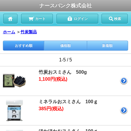
ナースバンク株式会社
カート
ログイン
検索
ホーム
＞
竹炭製品
おすすめ順
価格順
新着順
1-5 / 5
竹炭おスミさん 500g
1,100円(税込)
ミネラルおスミさん 100ｇ
385円(税込)