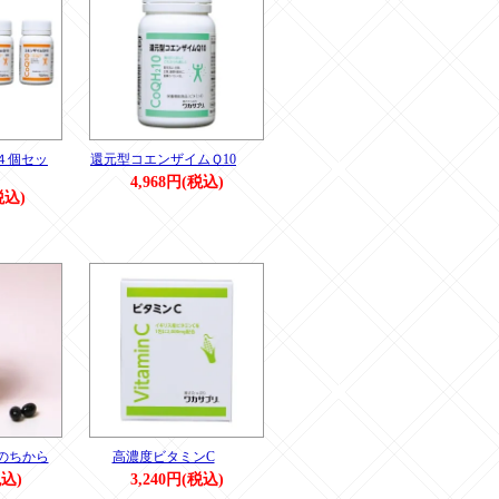
４個セッ
還元型コエンザイムＱ10
4,968円(税込)
税込)
のちから
高濃度ビタミンC
税込)
3,240円(税込)