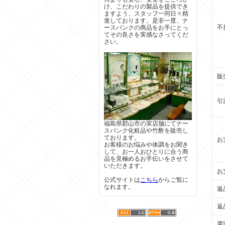
け、こだわりの製品を提供でき
ますよう、スタッフ一同日々精
進しております。是非一度、ナ
不
ースバンクの商品をお手にとっ
てその良さを実感なさってくだ
さい。
販
引
福島県郡山市の実店舗にてナー
スバンク化粧品や竹酢を販売し
ております。
お
お客様のお悩みや体調をお聞き
して、お一人おひとりに合う商
品を見極めるお手伝いをさせて
いただきます。
お
公式サイトは
こちら
からご覧に
なれます。
返
返
電