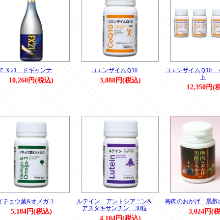
ＦＸ21 ドギャンナ
コエンザイムＱ10
コエンザイムＱ10 
ト
10,260円(税込)
3,888円(税込)
12,350円(
イチョウ葉&オメガ-3
ルテイン アントシアニン&
梅肉のおかげ 黒酢
アスタキサンチン 30粒
5,184円(税込)
3,024円(
4,104円(税込)