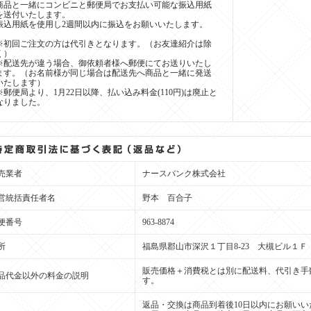
商品と一緒にコンビニと郵便局でお支払い可能な振込用紙
を送付いたします。
振込用紙を使用し2週間以内に振込をお願いいたします。
※初回ご注文の方は代引きとなります。（お友達紹介は除
く）
※配送先が違う場合、御依頼者様へ郵便にてお送りいたし
ます。（お名前様が同じ場合は配送先へ商品と一緒に発送
いたします）
※郵便局より、1月22日以降、払い込み料金(110円)は廃止と
なりました。
売業者
ナースバンク株式会社
営統括責任者名
野本 百合子
便番号
963-8874
所
福島県郡山市深沢１丁目8-23 大槻ビル１Ｆ
販売価格＋消費税とは別に配送料、代引き手
品代金以外の料金の説明
す。
返品・交換は商品到着後10日以内にお願いい