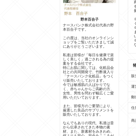
野本百合子
ナースバンク株式会社代表の野
本百合子です。
この度は、当社のオンラインシ
ョップをご覧いただきまして誠
にありがとうございます。
私達は皆様が「毎日を健康で楽
しく美しく」過ごされる為の提
案をする会社です。
特にお肌に関しては、化粧品会
社との共同開発で、竹酢液入り
販
「ナースバンク化粧品」をつく
り販売いたしております。
今では敏感肌の人ばかりでな
運
く、赤ちゃんからご高齢の方、
女性、男性を問わず幅広くご愛
郵
用いただいております。
また、皆様方のご要望により、
住
厳選した良品のサプリメントを
販売いたしております。
商
なんでもありの現代、私達は昔
から伝承されてきた本物の素
材、また、新素材をみきわめ、
何よりも安心、安全をこころが