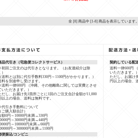
全 [8] 商品中 [1-8] 商品を表示しています
商品代引き（宅急便コレクトサービス）
契約している配
※初回ご注文のは代引きとなります。（お友達紹介は除
送料一律600円
く）
いただきます。
（送料とは別に代引手数料330円～1100円がかかります。）
ただし、お届け先
送料を別途申し受けます。
円以上の場合、
※送料一律600円 （沖縄、その他離島に関しては実費とさせ
ていただきます。）
ただし、お届け先1箇所ごとに1回のご注文合計金額が11,000
円以上の場合、送料は無料です。
※代引き手数料について
（ご購入額合計）
金額0円～10000円未満→330円
10000円～30000円未満→440円
30000円～100000円未満→660円
100000円～300000円未満→1100円
郵便振込/コンビニ