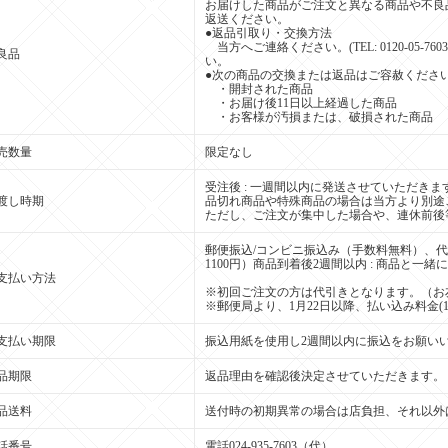
お届けした商品がご注文と異なる商品や不良
返送ください。
●返品引取り・交換方法
当方へご連絡ください。(TEL: 0120-05-
良品
い。
●次の商品の交換または返品はご容赦くださ
・開封された商品
・お届け後11日以上経過した商品
・お客様が汚損または、破損された商品
売数量
限定なし
受注後 : 一週間以内に発送させていただきま
渡し時期
品切れ商品や特殊商品の場合は当方より別途
ただし、ご注文が集中した場合や、連休前後
郵便振込/コンビニ振込み（手数料無料）、代
1100円）商品到着後2週間以内 : 商品と一
支払い方法
※初回ご注文の方は代引きとなります。（お
※郵便局より、1月22日以降、払い込み料金(
支払い期限
振込用紙を使用し2週間以内に振込をお願い
品期限
返品理由を確認後決定させていただきます。
品送料
送付時の初期異常の場合は店負担、それ以外
話番号
電話024-935-7603（代）